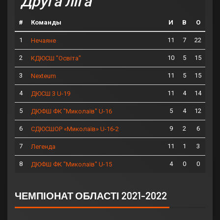
Друга ліга
#
Команды
И
В
О
1
11
7
22
Нечаяне
2
10
5
15
КДЮСШ "Освіта"
3
11
5
15
Nexteum
4
11
4
14
ДЮСШ 3 U-19
5
5
4
12
ДЮФШ ФК "Миколаїв" U-16
6
9
2
6
СДЮСШОР «Миколаїв» U-16-2
7
11
1
3
Легенда
8
4
0
0
ДЮФШ ФК "Миколаїв" U-15
ЧЕМПІОНАТ ОБЛАСТІ 2021-2022