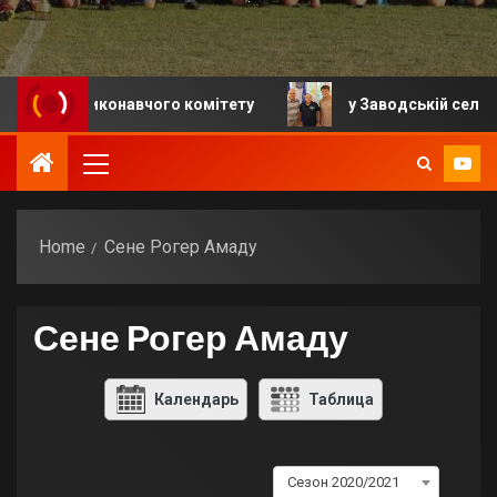
ння виконавчого комітету
у Заводській селищній гр
Home
Сене Рогер Амаду
Сене Рогер Амаду
Календарь
Таблица
Сезон 2020/2021