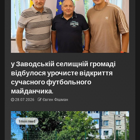
у Заводській селищній громаді
відбулося урочисте відкриття
сучасного футбольного
майданчика.
28.07.2026
Євген Фішман
1 min read