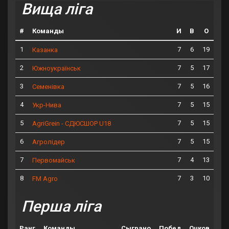
Вища ліга
#
Команды
И
В
О
1
7
6
19
Казанка
2
7
5
17
Южноукраїнськ
3
7
5
16
Семенівка
4
7
5
15
Укр-Нива
5
7
5
15
AgriGrein - СДЮСШОР U18
6
7
5
15
Агролідер
7
7
4
13
Первомайськ
8
7
3
10
FM Agro
Перша ліга
Ранг
Команды
Сыграно
Побед
Очков