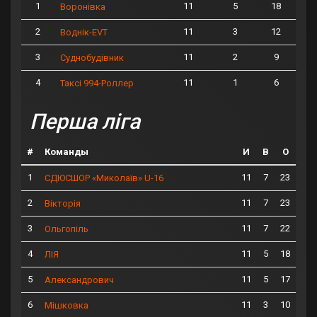
1
11
5
18
Воронівка
2
11
3
12
Воднік-EVT
3
11
2
9
Суднобудівник
4
11
1
6
Таксі 994-Роллер
Перша ліга
#
Команды
И
В
О
1
11
7
23
СДЮСШОР «Миколаїв» U-16
2
11
7
23
Вікторія
3
11
7
22
Ольгопіль
4
11
5
18
ЛІЯ
5
11
5
17
Александрович
6
11
3
10
Мішковка