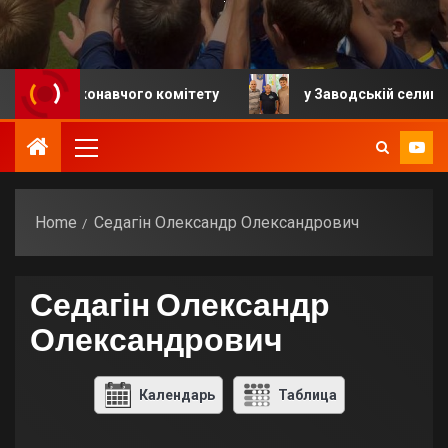
ня виконавчого комітету
у Заводській селищній гро
Home
Седагін Олександр Олександрович
Седагін Олександр
Олександрович
Календарь
Таблица