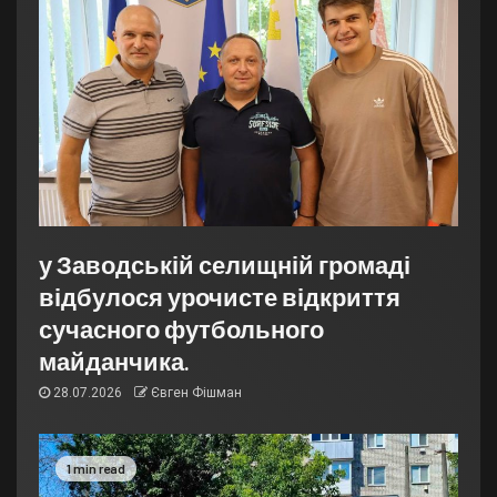
у Заводській селищній громаді
відбулося урочисте відкриття
сучасного футбольного
майданчика.
28.07.2026
Євген Фішман
1 min read