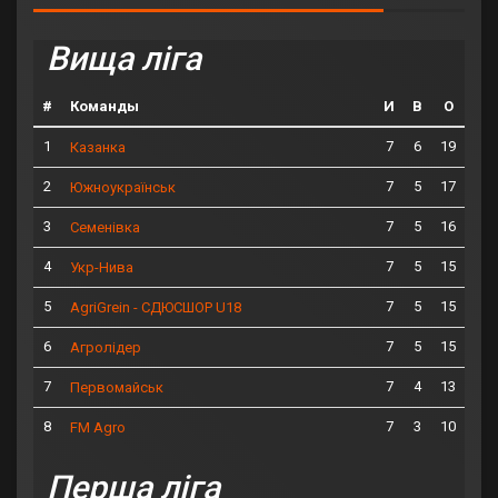
Вища ліга
#
Команды
И
В
О
1
7
6
19
Казанка
2
7
5
17
Южноукраїнськ
3
7
5
16
Семенівка
4
7
5
15
Укр-Нива
5
7
5
15
AgriGrein - СДЮСШОР U18
6
7
5
15
Агролідер
7
7
4
13
Первомайськ
8
7
3
10
FM Agro
Перша ліга