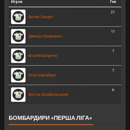
Игрок
Гол
21
Артем Сандул
11
Дмитро Кухаренко
7
Віталій Шпартко
7
Єгор Шарабура
6
Віктор Домбровський
БОМБАРДИРИ «ПЕРША ЛІГА»