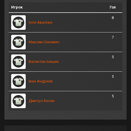
Игрок
Гол
8
Ілля Аваліані
7
Максим Сінкевич
5
Валентин Інешин
5
Іван Андреєв
5
Дмитро Бєлан