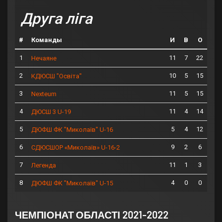
Друга ліга
#
Команды
И
В
О
1
11
7
22
Нечаяне
2
10
5
15
КДЮСШ "Освіта"
3
11
5
15
Nexteum
4
11
4
14
ДЮСШ 3 U-19
5
5
4
12
ДЮФШ ФК "Миколаїв" U-16
6
9
2
6
СДЮСШОР «Миколаїв» U-16-2
7
11
1
3
Легенда
8
4
0
0
ДЮФШ ФК "Миколаїв" U-15
ЧЕМПІОНАТ ОБЛАСТІ 2021-2022