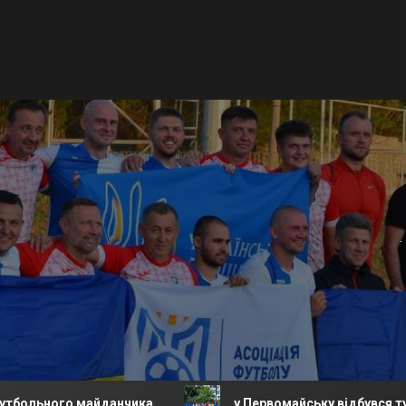
 майданчика.
у Первомайську відбувся турнір з футб