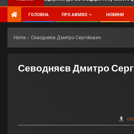
ГОЛОВНА
ПРО АФМХО
НОВИНИ
Home
Севодняєв Дмитро Сергійович
Севодняєв Дмитро Серг
Об