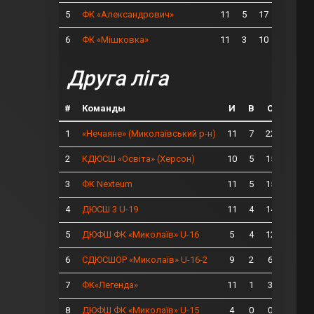
5
11
5
17
ФК «Александрович»
6
11
3
10
ФК «Мішковка»
Друга ліга
#
Команды
И
В
О
1
11
7
22
«Нечаяне» (Миколаївський р-н)
2
10
5
15
КДЮСШ «Освіта» (Херсон)
3
11
5
15
ФК Nexteum
4
11
4
14
ДЮСШ 3 U-19
5
5
4
12
ДЮФШ ФК «Миколаїв» U-16
6
9
2
6
СДЮСШОР «Миколаїв» U-16-2
7
11
1
3
ФК«Легенда»
8
4
0
0
ДЮФШ ФК «Миколаїв» U-15