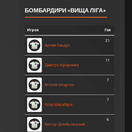
БОМБАРДИРИ «ВИЩА ЛІГА»
Игрок
Гол
21
Артем Сандул
11
Дмитро Кухаренко
7
Віталій Шпартко
7
Єгор Шарабура
6
Віктор Домбровський