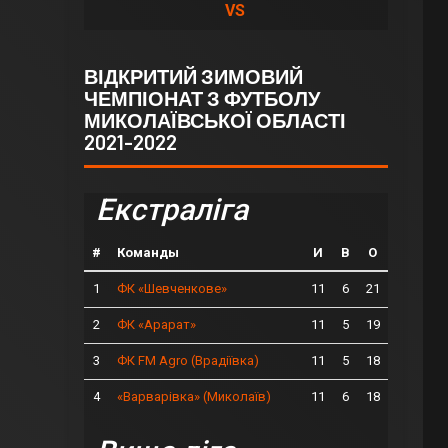
VS
ВІДКРИТИЙ ЗИМОВИЙ
ЧЕМПІОНАТ З ФУТБОЛУ
МИКОЛАЇВСЬКОЇ ОБЛАСТІ
2021-2022
Екстраліга
#
Команды
И
В
О
1
11
6
21
ФК «Шевченкове»
2
11
5
19
ФК «Арарат»
3
11
5
18
ФК FM Agro (Врадіївка)
4
11
6
18
«Варварівка» (Миколаїв)