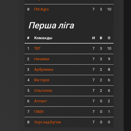
8
7
3
10
FM Agro
Перша ліга
#
Команды
И
В
О
1
7
3
10
ТВТ
2
7
3
9
Нечаяне
3
7
2
8
Арбузинка
4
7
2
6
Вікторія
5
7
2
6
Ольгопіль
6
7
0
2
Атлант
7
7
0
1
ПАЕК
8
7
0
0
Зорі над Бугом