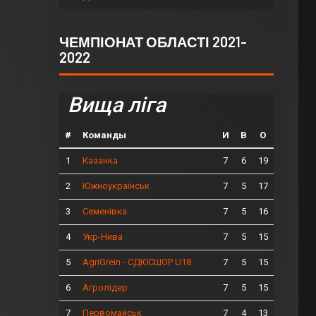
ЧЕМПІОНАТ ОБЛАСТІ 2021-
2022
Вища ліга
#
Команды
И
В
О
1
7
6
19
Казанка
2
7
5
17
Южноукраїнськ
3
7
5
16
Семенівка
4
7
5
15
Укр-Нива
5
7
5
15
AgriGrein - СДЮСШОР U18
6
7
5
15
Агролідер
7
7
4
13
Первомайськ