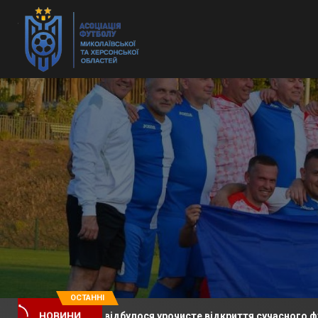
ОСТАННІ
 громаді відбулося урочисте відкриття сучасного футбольного
НОВИНИ