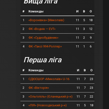
Вища ліга
#
Команды
И
В
О
1
11
5
18
«Воронівка» (Миколаїв)
2
11
3
12
ФК «Воднік — EVT»
3
11
2
9
ФК «Суднобудівник»
4
11
1
6
ФК «Таксі 994-Роллер»
Перша ліга
#
Команды
И
В
О
1
11
7
23
СДЮСШОР «Миколаїв» U-16
2
11
7
23
ФК «Вікторія»
3
11
7
22
«Ольгопіль» (Єланецький р-н)
4
11
5
18
«ЛІЯ» (Новоодеський р-н)