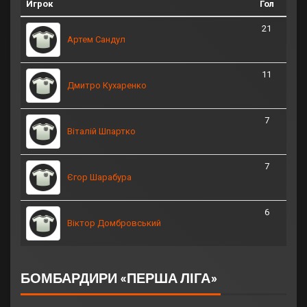
Игрок
Гол
21
Артем Сандул
11
Дмитро Кухаренко
7
Віталій Шпартко
7
Єгор Шарабура
6
Віктор Домбровський
БОМБАРДИРИ «ПЕРША ЛІГА»