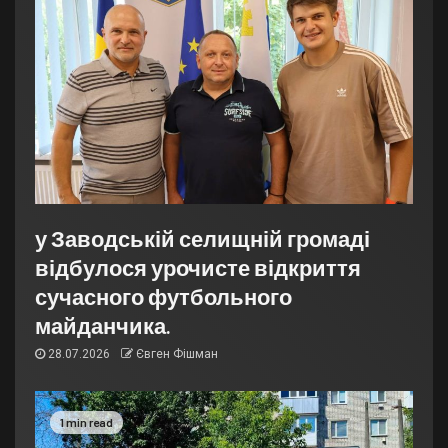
у Заводській селищній громаді
відбулося урочисте відкриття
сучасного футбольного
майданчика.
28.07.2026
Євген Фішман
1 min read