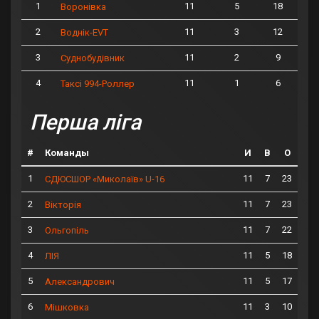
1
11
5
18
Воронівка
2
11
3
12
Воднік-EVT
3
11
2
9
Суднобудівник
4
11
1
6
Таксі 994-Роллер
Перша ліга
#
Команды
И
В
О
1
11
7
23
СДЮСШОР «Миколаїв» U-16
2
11
7
23
Вікторія
3
11
7
22
Ольгопіль
4
11
5
18
ЛІЯ
5
11
5
17
Александрович
6
11
3
10
Мішковка