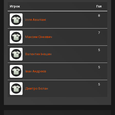
Игрок
Гол
8
Ілля Аваліані
7
Максим Сінкевич
5
Валентин Інешин
5
Іван Андреєв
5
Дмитро Бєлан