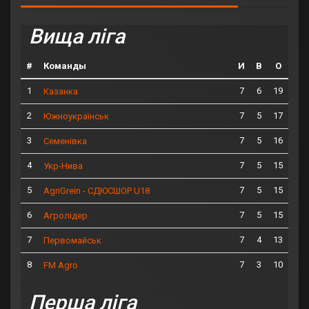
Вища ліга
#
Команды
И
В
О
1
7
6
19
Казанка
2
7
5
17
Южноукраїнськ
3
7
5
16
Семенівка
4
7
5
15
Укр-Нива
5
7
5
15
AgriGrein - СДЮСШОР U18
6
7
5
15
Агролідер
7
7
4
13
Первомайськ
8
7
3
10
FM Agro
Перша ліга