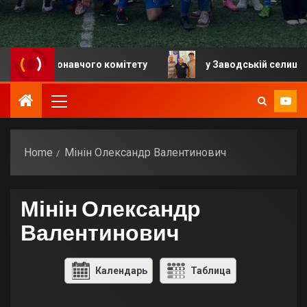
я виконавчого комітету
у Заводській селищній гром
Home
Мінін Олександр Валентинович
Мінін Олександр
Валентинович
Календарь
Таблица