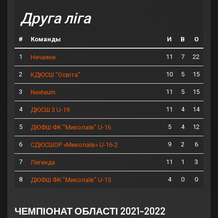
Друга ліга
#
Команды
И
В
О
1
11
7
22
Нечаяне
2
10
5
15
КДЮСШ "Освіта"
3
11
5
15
Nexteum
4
11
4
14
ДЮСШ 3 U-19
5
5
4
12
ДЮФШ ФК "Миколаїв" U-16
6
9
2
6
СДЮСШОР «Миколаїв» U-16-2
7
11
1
3
Легенда
8
4
0
0
ДЮФШ ФК "Миколаїв" U-15
ЧЕМПІОНАТ ОБЛАСТІ 2021-2022