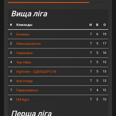
Вища ліга
#
Команды
И
В
О
1
7
6
19
Казанка
2
7
5
17
Южноукраїнськ
3
7
5
16
Семенівка
4
7
5
15
Укр-Нива
5
7
5
15
AgriGrein - СДЮСШОР U18
6
7
5
15
Агролідер
7
7
4
13
Первомайськ
8
7
3
10
FM Agro
Перша ліга