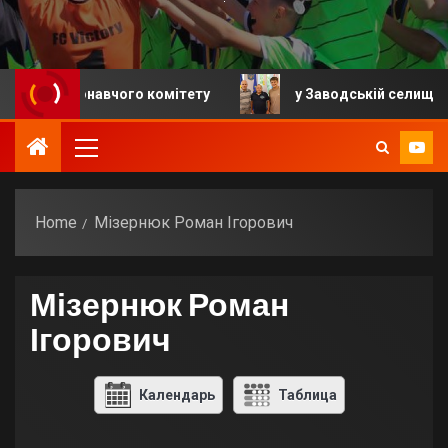
я виконавчого комітету
у Заводській селищній гром
Home
Мізернюк Роман Ігорович
Мізернюк Роман
Ігорович
Календарь
Таблица