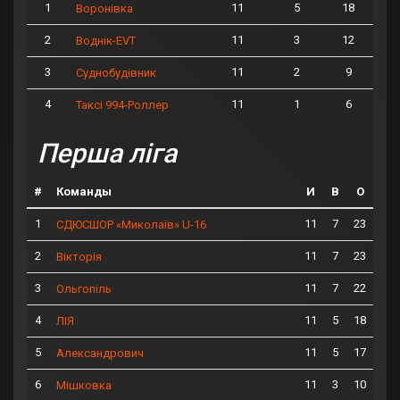
1
11
5
18
Воронівка
2
11
3
12
Воднік-EVT
3
11
2
9
Суднобудівник
4
11
1
6
Таксі 994-Роллер
Перша ліга
#
Команды
И
В
О
1
11
7
23
СДЮСШОР «Миколаїв» U-16
2
11
7
23
Вікторія
3
11
7
22
Ольгопіль
4
11
5
18
ЛІЯ
5
11
5
17
Александрович
6
11
3
10
Мішковка