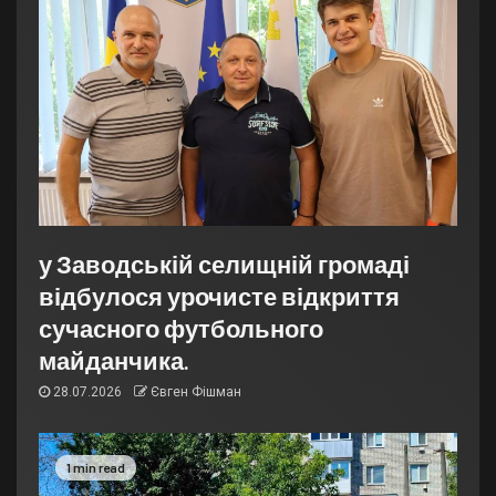
у Заводській селищній громаді
відбулося урочисте відкриття
сучасного футбольного
майданчика.
28.07.2026
Євген Фішман
1 min read