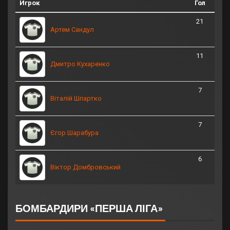
Игрок
Гол
21
Артем Сандул
11
Дмитро Кухаренко
7
Віталій Шпартко
7
Єгор Шарабура
6
Віктор Домбровський
БОМБАРДИРИ «ПЕРША ЛІГА»