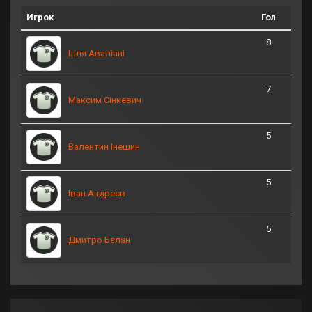
Игрок
Гол
8
Ілля Аваліані
7
Максим Сінкевич
5
Валентин Інешин
5
Іван Андреєв
5
Дмитро Бєлан