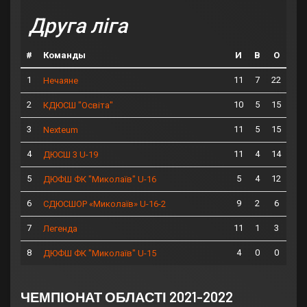
Друга ліга
#
Команды
И
В
О
1
11
7
22
Нечаяне
2
10
5
15
КДЮСШ "Освіта"
3
11
5
15
Nexteum
4
11
4
14
ДЮСШ 3 U-19
5
5
4
12
ДЮФШ ФК "Миколаїв" U-16
6
9
2
6
СДЮСШОР «Миколаїв» U-16-2
7
11
1
3
Легенда
8
4
0
0
ДЮФШ ФК "Миколаїв" U-15
ЧЕМПІОНАТ ОБЛАСТІ 2021-2022