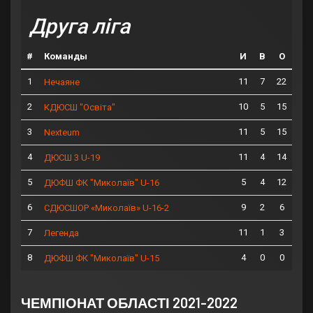
Друга ліга
#
Команды
И
В
О
1
11
7
22
Нечаяне
2
10
5
15
КДЮСШ "Освіта"
3
11
5
15
Nexteum
4
11
4
14
ДЮСШ 3 U-19
5
5
4
12
ДЮФШ ФК "Миколаїв" U-16
6
9
2
6
СДЮСШОР «Миколаїв» U-16-2
7
11
1
3
Легенда
8
4
0
0
ДЮФШ ФК "Миколаїв" U-15
ЧЕМПІОНАТ ОБЛАСТІ 2021-2022