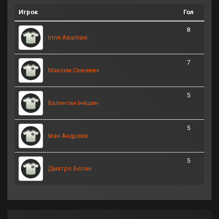
Игрок
Гол
8
Ілля Аваліані
7
Максим Сінкевич
5
Валентин Інешин
5
Іван Андреєв
5
Дмитро Бєлан