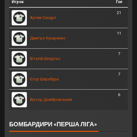
Игрок
Гол
21
Артем Сандул
11
Дмитро Кухаренко
7
Віталій Шпартко
7
Єгор Шарабура
6
Віктор Домбровський
БОМБАРДИРИ «ПЕРША ЛІГА»