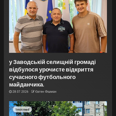
у Заводській селищній громаді
відбулося урочисте відкриття
сучасного футбольного
майданчика.
28.07.2026
Євген Фішман
1 min read