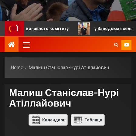
ння виконавчого комітету
у Заводській селищній гр
Home
Малиш Станіслав-Нурі Атіллайович
Малиш Станіслав-Нурі
Атіллайович
Календарь
Таблица