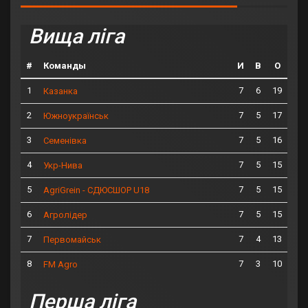
Вища ліга
#
Команды
И
В
О
1
7
6
19
Казанка
2
7
5
17
Южноукраїнськ
3
7
5
16
Семенівка
4
7
5
15
Укр-Нива
5
7
5
15
AgriGrein - СДЮСШОР U18
6
7
5
15
Агролідер
7
7
4
13
Первомайськ
8
7
3
10
FM Agro
Перша ліга