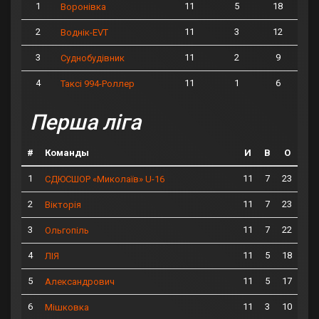
1
11
5
18
Воронівка
2
11
3
12
Воднік-EVT
3
11
2
9
Суднобудівник
4
11
1
6
Таксі 994-Роллер
Перша ліга
#
Команды
И
В
О
1
11
7
23
СДЮСШОР «Миколаїв» U-16
2
11
7
23
Вікторія
3
11
7
22
Ольгопіль
4
11
5
18
ЛІЯ
5
11
5
17
Александрович
6
11
3
10
Мішковка