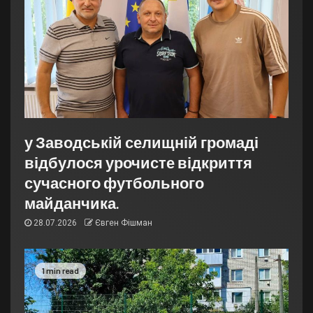
у Заводській селищній громаді
відбулося урочисте відкриття
сучасного футбольного
майданчика.
28.07.2026
Євген Фішман
1 min read