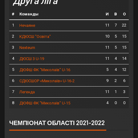
Друга ліга
#
Команды
И
В
О
1
11
7
22
Нечаяне
2
10
5
15
КДЮСШ "Освіта"
3
11
5
15
Nexteum
4
11
4
14
ДЮСШ 3 U-19
5
5
4
12
ДЮФШ ФК "Миколаїв" U-16
6
9
2
6
СДЮСШОР «Миколаїв» U-16-2
7
11
1
3
Легенда
8
4
0
0
ДЮФШ ФК "Миколаїв" U-15
ЧЕМПІОНАТ ОБЛАСТІ 2021-2022