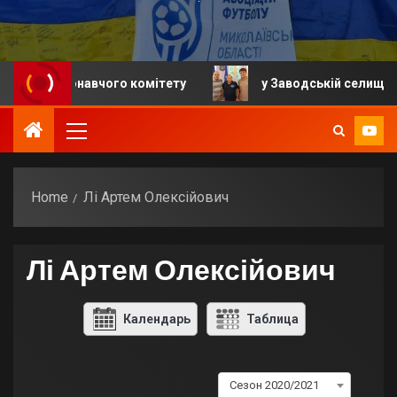
я виконавчого комітету
у Заводській селищній гром
Home
Лі Артем Олексійович
Лі Артем Олексійович
Календарь
Таблица
Сезон 2020/2021