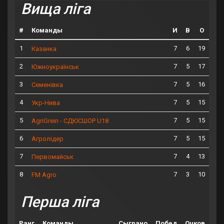
Вища ліга
#
Команды
И
В
О
1
7
6
19
Казанка
2
7
5
17
Южноукраїнськ
3
7
5
16
Семенівка
4
7
5
15
Укр-Нива
5
7
5
15
AgriGrein - СДЮСШОР U18
6
7
5
15
Агролідер
7
7
4
13
Первомайськ
8
7
3
10
FM Agro
Перша ліга
Ранг
Команды
Сыграно
Побед
Очков