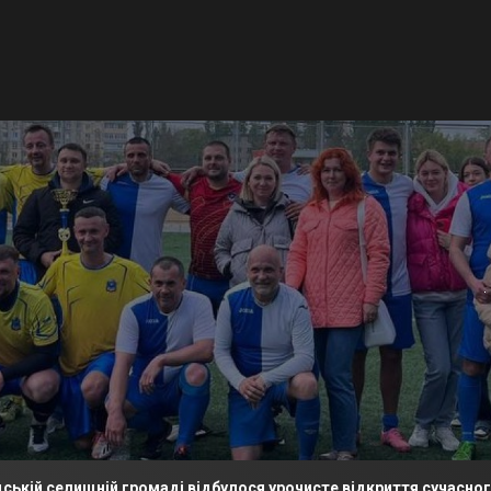
щній громаді відбулося урочисте відкриття сучасного футболь