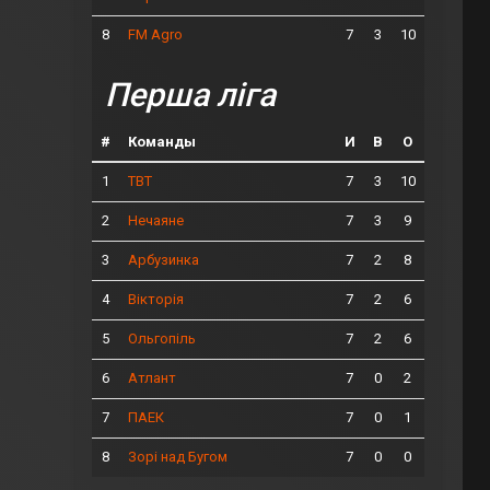
8
7
3
10
FM Agro
Перша ліга
#
Команды
И
В
О
1
7
3
10
ТВТ
2
7
3
9
Нечаяне
3
7
2
8
Арбузинка
4
7
2
6
Вікторія
5
7
2
6
Ольгопіль
6
7
0
2
Атлант
7
7
0
1
ПАЕК
8
7
0
0
Зорі над Бугом