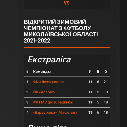
VS
ВІДКРИТИЙ ЗИМОВИЙ
ЧЕМПІОНАТ З ФУТБОЛУ
МИКОЛАЇВСЬКОЇ ОБЛАСТІ
2021-2022
Екстраліга
#
Команды
И
В
О
1
11
6
21
ФК «Шевченкове»
2
11
5
19
ФК «Арарат»
3
11
5
18
ФК FM Agro (Врадіївка)
4
11
6
18
«Варварівка» (Миколаїв)