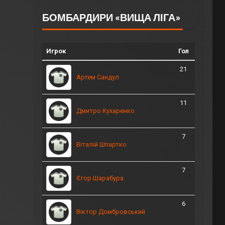
БОМБАРДИРИ «ВИЩА ЛІГА»
Игрок
Гол
21
Артем Сандул
11
Дмитро Кухаренко
7
Віталій Шпартко
7
Єгор Шарабура
6
Віктор Домбровський