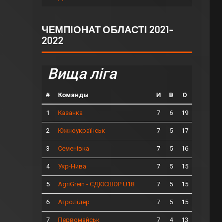
ЧЕМПІОНАТ ОБЛАСТІ 2021-
2022
Вища ліга
#
Команды
И
В
О
1
7
6
19
Казанка
2
7
5
17
Южноукраїнськ
3
7
5
16
Семенівка
4
7
5
15
Укр-Нива
5
7
5
15
AgriGrein - СДЮСШОР U18
6
7
5
15
Агролідер
7
7
4
13
Первомайськ