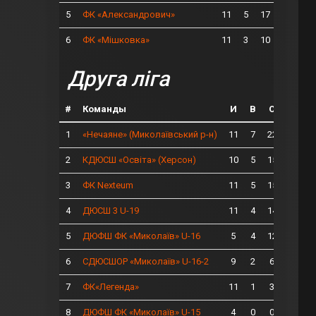
5
11
5
17
ФК «Александрович»
6
11
3
10
ФК «Мішковка»
Друга ліга
#
Команды
И
В
О
1
11
7
22
«Нечаяне» (Миколаївський р-н)
2
10
5
15
КДЮСШ «Освіта» (Херсон)
3
11
5
15
ФК Nexteum
4
11
4
14
ДЮСШ 3 U-19
5
5
4
12
ДЮФШ ФК «Миколаїв» U-16
6
9
2
6
СДЮСШОР «Миколаїв» U-16-2
7
11
1
3
ФК«Легенда»
8
4
0
0
ДЮФШ ФК «Миколаїв» U-15