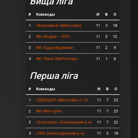
Вища ліга
#
Команды
И
В
О
1
11
5
18
«Воронівка» (Миколаїв)
2
11
3
12
ФК «Воднік — EVT»
3
11
2
9
ФК «Суднобудівник»
4
11
1
6
ФК «Таксі 994-Роллер»
Перша ліга
#
Команды
И
В
О
1
11
7
23
СДЮСШОР «Миколаїв» U-16
2
11
7
23
ФК «Вікторія»
3
11
7
22
«Ольгопіль» (Єланецький р-н)
4
11
5
18
«ЛІЯ» (Новоодеський р-н)