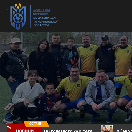
ОСТАННІ
 засідання виконавчого комітету
у Заводській сели
НОВИНИ