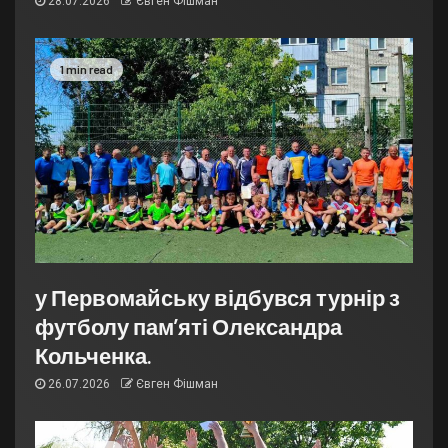
28.07.2026
Євген Фішман
1 min read
у Первомайську відбувся турнір з
футболу пам’яті Олександра
Кольченка.
26.07.2026
Євген Фішман