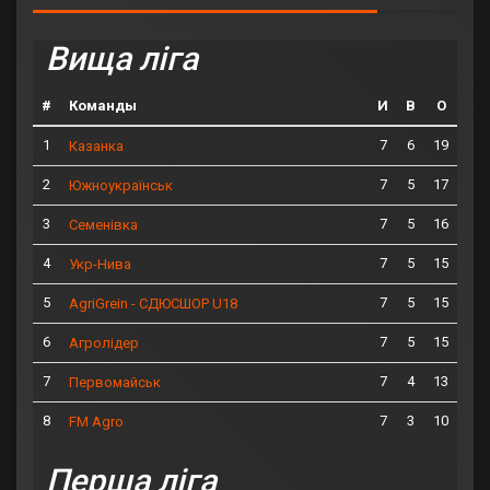
Вища ліга
#
Команды
И
В
О
1
7
6
19
Казанка
2
7
5
17
Южноукраїнськ
3
7
5
16
Семенівка
4
7
5
15
Укр-Нива
5
7
5
15
AgriGrein - СДЮСШОР U18
6
7
5
15
Агролідер
7
7
4
13
Первомайськ
8
7
3
10
FM Agro
Перша ліга