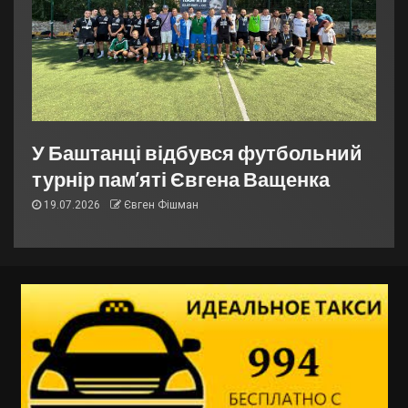
У Баштанці відбувся футбольний
турнір пам’яті Євгена Ващенка
19.07.2026
Євген Фішман