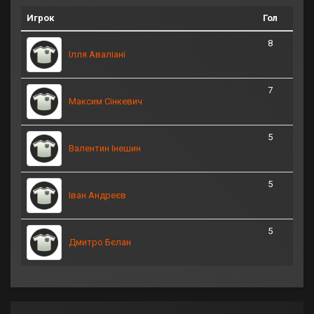
Игрок
Гол
8
Ілля Аваліані
7
Максим Сінкевич
5
Валентин Інешин
5
Іван Андреєв
5
Дмитро Бєлан