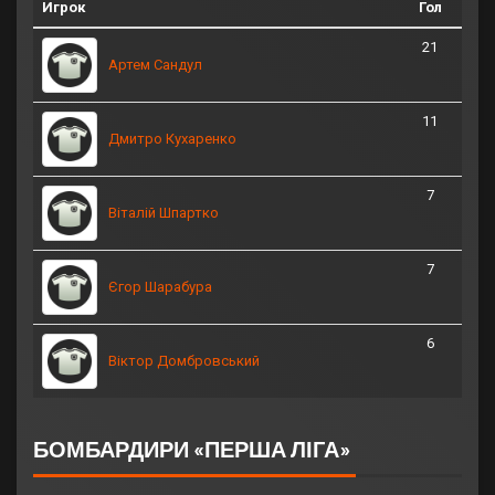
Игрок
Гол
21
Артем Сандул
11
Дмитро Кухаренко
7
Віталій Шпартко
7
Єгор Шарабура
6
Віктор Домбровський
БОМБАРДИРИ «ПЕРША ЛІГА»