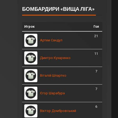
БОМБАРДИРИ «ВИЩА ЛІГА»
Игрок
Гол
21
Артем Сандул
11
Дмитро Кухаренко
7
Віталій Шпартко
7
Єгор Шарабура
6
Віктор Домбровський