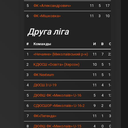
5
11
5
17
ФК «Александрович»
6
11
3
10
ФК «Мішковка»
Друга ліга
#
Команды
И
В
О
1
11
7
22
«Нечаяне» (Миколаївський р-н)
2
10
5
15
КДЮСШ «Освіта» (Херсон)
3
11
5
15
ФК Nexteum
4
11
4
14
ДЮСШ 3 U-19
5
5
4
12
ДЮФШ ФК «Миколаїв» U-16
6
9
2
6
СДЮСШОР «Миколаїв» U-16-2
7
11
1
3
ФК«Легенда»
8
4
0
0
ДЮФШ ФК «Миколаїв» U-15