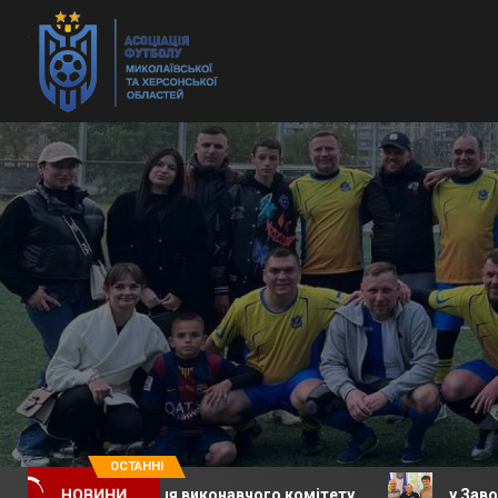
ОСТАННІ
е засідання виконавчого комітету
у Заводській сел
НОВИНИ