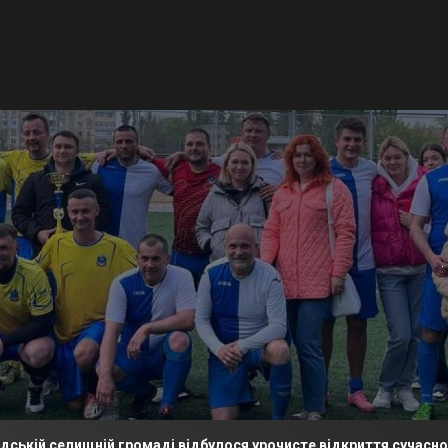
ищній громаді відбулося урочисте відкриття сучасного футбол