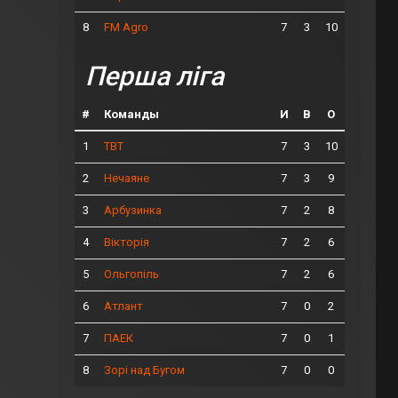
8
7
3
10
FM Agro
Перша ліга
#
Команды
И
В
О
1
7
3
10
ТВТ
2
7
3
9
Нечаяне
3
7
2
8
Арбузинка
4
7
2
6
Вікторія
5
7
2
6
Ольгопіль
6
7
0
2
Атлант
7
7
0
1
ПАЕК
8
7
0
0
Зорі над Бугом