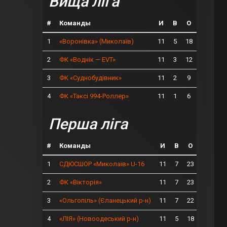
Вища ліга
#
Команды
И
В
О
1
11
5
18
«Воронівка» (Миколаїв)
2
11
3
12
ФК «Воднік — EVT»
3
11
2
9
ФК «Суднобудівник»
4
11
1
6
ФК «Таксі 994-Роллер»
Перша ліга
#
Команды
И
В
О
1
11
7
23
СДЮСШОР «Миколаїв» U-16
2
11
7
23
ФК «Вікторія»
3
11
7
22
«Ольгопіль» (Єланецький р-н)
4
11
5
18
«ЛІЯ» (Новоодеський р-н)