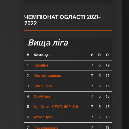
ЧЕМПІОНАТ ОБЛАСТІ 2021-
2022
Вища ліга
#
Команды
И
В
О
1
7
6
19
Казанка
2
7
5
17
Южноукраїнськ
3
7
5
16
Семенівка
4
7
5
15
Укр-Нива
5
7
5
15
AgriGrein - СДЮСШОР U18
6
7
5
15
Агролідер
7
7
4
13
Первомайськ