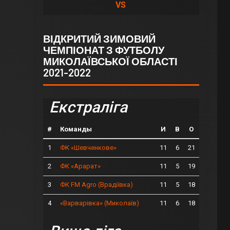
VS
ВІДКРИТИЙ ЗИМОВИЙ
ЧЕМПІОНАТ З ФУТБОЛУ
МИКОЛАЇВСЬКОЇ ОБЛАСТІ
2021-2022
Екстраліга
#
Команды
И
В
О
1
11
6
21
ФК «Шевченкове»
2
11
5
19
ФК «Арарат»
3
11
5
18
ФК FM Agro (Врадіївка)
4
11
6
18
«Варварівка» (Миколаїв)