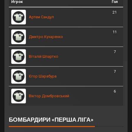
Игрок
Гол
21
Артем Сандул
11
Дмитро Кухаренко
7
Віталій Шпартко
7
Єгор Шарабура
6
Віктор Домбровський
БОМБАРДИРИ «ПЕРША ЛІГА»