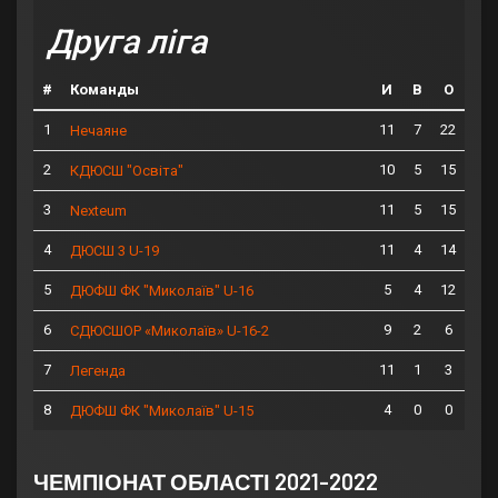
Друга ліга
#
Команды
И
В
О
1
11
7
22
Нечаяне
2
10
5
15
КДЮСШ "Освіта"
3
11
5
15
Nexteum
4
11
4
14
ДЮСШ 3 U-19
5
5
4
12
ДЮФШ ФК "Миколаїв" U-16
6
9
2
6
СДЮСШОР «Миколаїв» U-16-2
7
11
1
3
Легенда
8
4
0
0
ДЮФШ ФК "Миколаїв" U-15
ЧЕМПІОНАТ ОБЛАСТІ 2021-2022