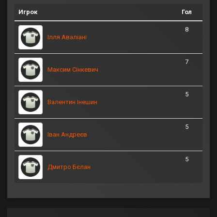
Игрок
Гол
8
Ілля Аваліані
7
Максим Сінкевич
5
Валентин Інешин
5
Іван Андреєв
5
Дмитро Бєлан