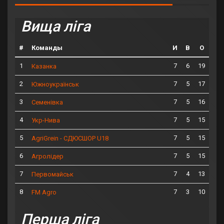
Вища ліга
#
Команды
И
В
О
1
7
6
19
Казанка
2
7
5
17
Южноукраїнськ
3
7
5
16
Семенівка
4
7
5
15
Укр-Нива
5
7
5
15
AgriGrein - СДЮСШОР U18
6
7
5
15
Агролідер
7
7
4
13
Первомайськ
8
7
3
10
FM Agro
Перша ліга