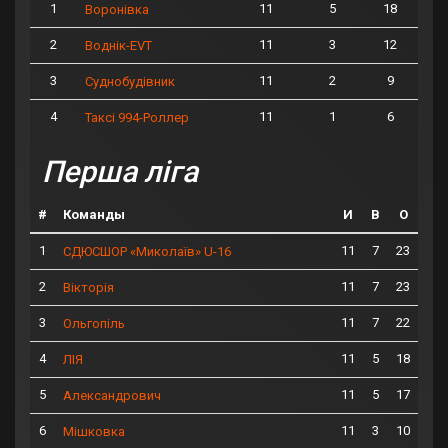
1
11
5
18
Воронівка
2
11
3
12
Воднік-EVT
3
11
2
9
Суднобудівник
4
11
1
6
Таксі 994-Роллер
Перша ліга
#
Команды
И
В
О
1
11
7
23
СДЮСШОР «Миколаїв» U-16
2
11
7
23
Вікторія
3
11
7
22
Ольгопіль
4
11
5
18
ЛІЯ
5
11
5
17
Александрович
6
11
3
10
Мішковка