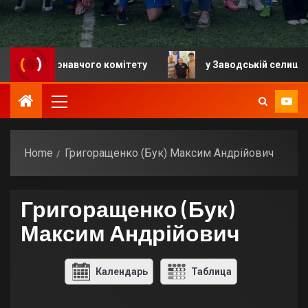
я виконавчого комітету
у Заводській селищній гром
Home
Григоращенко (Бук) Максим Андрійович
Григоращенко (Бук)
Максим Андрійович
Календарь
Таблица