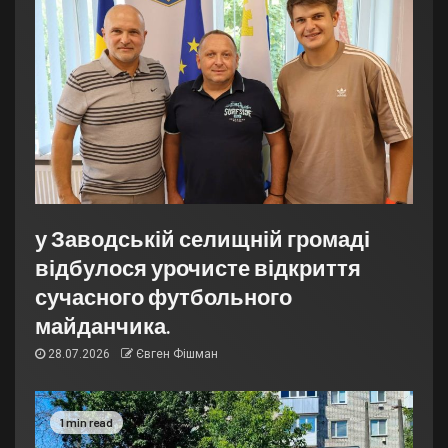
у Заводській селищній громаді
відбулося урочисте відкриття
сучасного футбольного
майданчика.
28.07.2026
Євген Фішман
1 min read