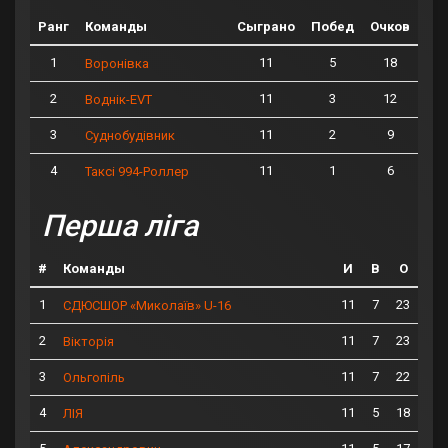
Ранг
Команды
Сыграно
Побед
Очков
1
11
5
18
Воронівка
2
11
3
12
Воднік-EVT
3
11
2
9
Суднобудівник
4
11
1
6
Таксі 994-Роллер
Перша ліга
#
Команды
И
В
О
1
11
7
23
СДЮСШОР «Миколаїв» U-16
2
11
7
23
Вікторія
3
11
7
22
Ольгопіль
4
11
5
18
ЛІЯ