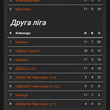
5
11
5
17
Александрович
6
11
3
10
Мішковка
Друга ліга
#
Команды
И
В
О
1
11
7
22
Нечаяне
2
10
5
15
КДЮСШ "Освіта"
3
11
5
15
Nexteum
4
11
4
14
ДЮСШ 3 U-19
5
5
4
12
ДЮФШ ФК "Миколаїв" U-16
6
9
2
6
СДЮСШОР «Миколаїв» U-16-2
7
11
1
3
Легенда
8
4
0
0
ДЮФШ ФК "Миколаїв" U-15