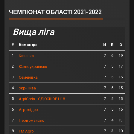
ЧЕМПІОНАТ ОБЛАСТІ 2021-2022
Вища ліга
#
Команды
И
В
О
1
7
6
19
Казанка
2
7
5
17
Южноукраїнськ
3
7
5
16
Семенівка
4
7
5
15
Укр-Нива
5
7
5
15
AgriGrein - СДЮСШОР U18
6
7
5
15
Агролідер
7
7
4
13
Первомайськ
8
7
3
10
FM Agro