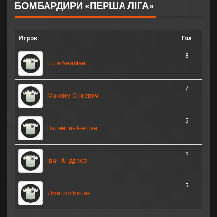
БОМБАРДИРИ «ПЕРША ЛІГА»
Игрок
Гол
8
Ілля Аваліані
7
Максим Сінкевич
5
Валентин Інешин
5
Іван Андреєв
5
Дмитро Бєлан