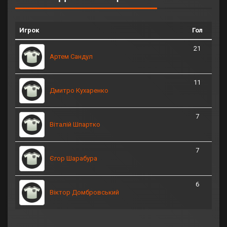
Игрок
Гол
21
Артем Сандул
11
Дмитро Кухаренко
7
Віталій Шпартко
7
Єгор Шарабура
6
Віктор Домбровський