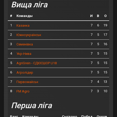
Вища ліга
#
Команды
И
В
О
1
7
6
19
Казанка
2
7
5
17
Южноукраїнськ
3
7
5
16
Семенівка
4
7
5
15
Укр-Нива
5
7
5
15
AgriGrein - СДЮСШОР U18
6
7
5
15
Агролідер
7
7
4
13
Первомайськ
8
7
3
10
FM Agro
Перша ліга
Ранг
Команды
Сыграно
Побед
Очков