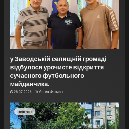
у Заводській селищній громаді
відбулося урочисте відкриття
сучасного футбольного
майданчика.
28.07.2026
Євген Фішман
1 min read