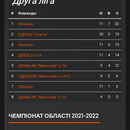
Друга ліга
#
Команды
И
В
О
1
11
7
22
Нечаяне
2
10
5
15
КДЮСШ "Освіта"
3
11
5
15
Nexteum
4
11
4
14
ДЮСШ 3 U-19
5
5
4
12
ДЮФШ ФК "Миколаїв" U-16
6
9
2
6
СДЮСШОР «Миколаїв» U-16-2
7
11
1
3
Легенда
8
4
0
0
ДЮФШ ФК "Миколаїв" U-15
ЧЕМПІОНАТ ОБЛАСТІ 2021-2022