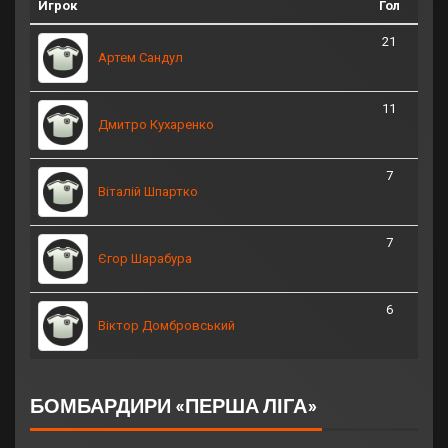
Игрок
Гол
21
Артем Сандул
11
Дмитро Кухаренко
7
Віталій Шпартко
7
Єгор Шарабура
6
Віктор Домбровський
БОМБАРДИРИ «ПЕРША ЛІГА»