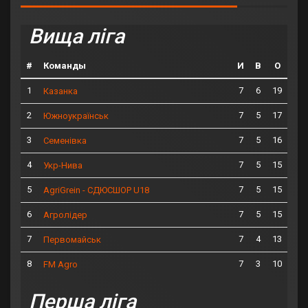
Вища ліга
#
Команды
И
В
О
1
7
6
19
Казанка
2
7
5
17
Южноукраїнськ
3
7
5
16
Семенівка
4
7
5
15
Укр-Нива
5
7
5
15
AgriGrein - СДЮСШОР U18
6
7
5
15
Агролідер
7
7
4
13
Первомайськ
8
7
3
10
FM Agro
Перша ліга