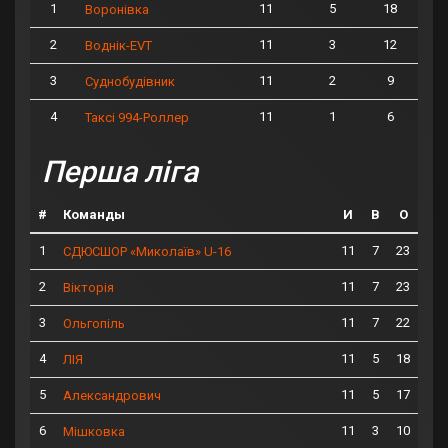
1
11
5
18
Воронівка
2
11
3
12
Воднік-EVT
3
11
2
9
Суднобудівник
4
11
1
6
Таксі 994-Роллер
Перша ліга
#
Команды
И
В
О
1
11
7
23
СДЮСШОР «Миколаїв» U-16
2
11
7
23
Вікторія
3
11
7
22
Ольгопіль
4
11
5
18
ЛІЯ
5
11
5
17
Александрович
6
11
3
10
Мішковка