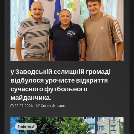
у Заводській селищній громаді
відбулося урочисте відкриття
сучасного футбольного
майданчика.
28.07.2026
Євген Фішман
1 min read