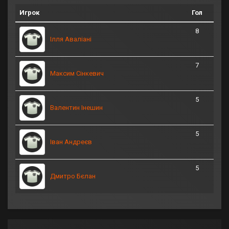
Игрок
Гол
8
Ілля Аваліані
7
Максим Сінкевич
5
Валентин Інешин
5
Іван Андреєв
5
Дмитро Бєлан