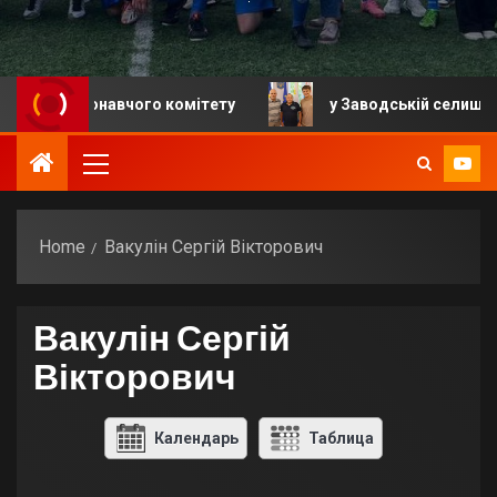
ня виконавчого комітету
у Заводській селищній гро
Home
Вакулін Сергій Вікторович
Вакулін Сергій
Вікторович
Календарь
Таблица