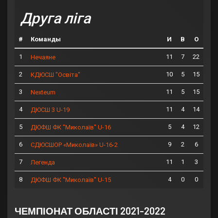
Друга ліга
#
Команды
И
В
О
1
11
7
22
Нечаяне
2
10
5
15
КДЮСШ "Освіта"
3
11
5
15
Nexteum
4
11
4
14
ДЮСШ 3 U-19
5
5
4
12
ДЮФШ ФК "Миколаїв" U-16
6
9
2
6
СДЮСШОР «Миколаїв» U-16-2
7
11
1
3
Легенда
8
4
0
0
ДЮФШ ФК "Миколаїв" U-15
ЧЕМПІОНАТ ОБЛАСТІ 2021-2022