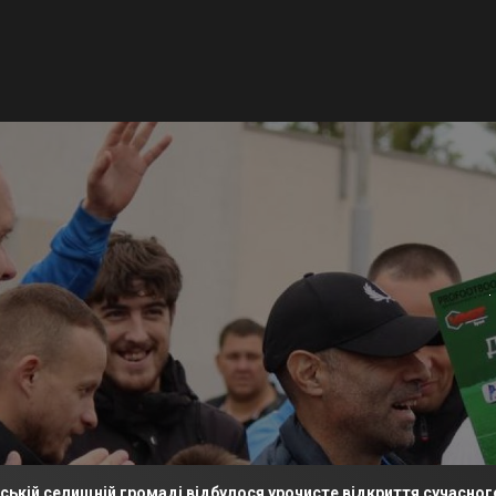
щній громаді відбулося урочисте відкриття сучасного футболь