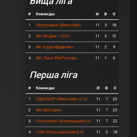
Вища ліга
#
Команды
И
В
О
1
11
5
18
«Воронівка» (Миколаїв)
2
11
3
12
ФК «Воднік — EVT»
3
11
2
9
ФК «Суднобудівник»
4
11
1
6
ФК «Таксі 994-Роллер»
Перша ліга
#
Команды
И
В
О
1
11
7
23
СДЮСШОР «Миколаїв» U-16
2
11
7
23
ФК «Вікторія»
3
11
7
22
«Ольгопіль» (Єланецький р-н)
4
11
5
18
«ЛІЯ» (Новоодеський р-н)