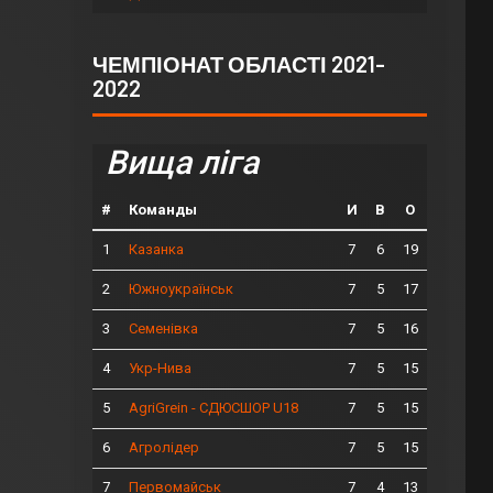
ЧЕМПІОНАТ ОБЛАСТІ 2021-
2022
Вища ліга
#
Команды
И
В
О
1
7
6
19
Казанка
2
7
5
17
Южноукраїнськ
3
7
5
16
Семенівка
4
7
5
15
Укр-Нива
5
7
5
15
AgriGrein - СДЮСШОР U18
6
7
5
15
Агролідер
7
7
4
13
Первомайськ