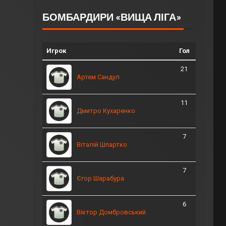
БОМБАРДИРИ «ВИЩА ЛІГА»
Игрок
Гол
21
Артем Сандул
11
Дмитро Кухаренко
7
Віталій Шпартко
7
Єгор Шарабура
6
Віктор Домбровський