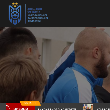
ОСТАННІ
 засідання виконавчого комітету
у Заводській сели
НОВИНИ