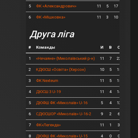
5
11
5
17
ФК «Александрович»
6
11
3
10
ФК «Мішковка»
Друга ліга
#
Команды
И
В
О
1
11
7
22
«Нечаяне» (Миколаївський р-н)
2
10
5
15
КДЮСШ «Освіта» (Херсон)
3
11
5
15
ФК Nexteum
4
11
4
14
ДЮСШ 3 U-19
5
5
4
12
ДЮФШ ФК «Миколаїв» U-16
6
9
2
6
СДЮСШОР «Миколаїв» U-16-2
7
11
1
3
ФК«Легенда»
8
4
0
0
ДЮФШ ФК «Миколаїв» U-15