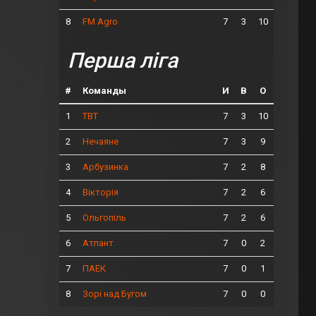
8
7
3
10
FM Agro
Перша ліга
#
Команды
И
В
О
1
7
3
10
ТВТ
2
7
3
9
Нечаяне
3
7
2
8
Арбузинка
4
7
2
6
Вікторія
5
7
2
6
Ольгопіль
6
7
0
2
Атлант
7
7
0
1
ПАЕК
8
7
0
0
Зорі над Бугом