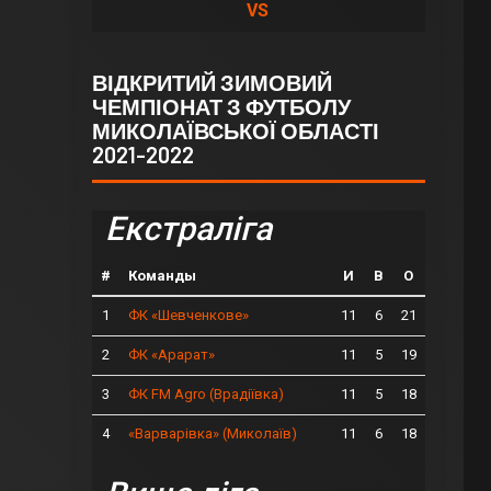
VS
ВІДКРИТИЙ ЗИМОВИЙ
ЧЕМПІОНАТ З ФУТБОЛУ
МИКОЛАЇВСЬКОЇ ОБЛАСТІ
2021-2022
Екстраліга
#
Команды
И
В
О
1
11
6
21
ФК «Шевченкове»
2
11
5
19
ФК «Арарат»
3
11
5
18
ФК FM Agro (Врадіївка)
4
11
6
18
«Варварівка» (Миколаїв)