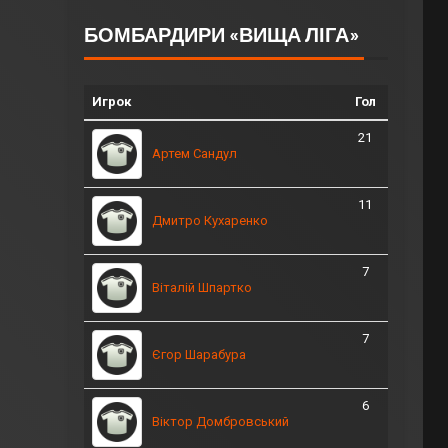
БОМБАРДИРИ «ВИЩА ЛІГА»
Игрок
Гол
21
Артем Сандул
11
Дмитро Кухаренко
7
Віталій Шпартко
7
Єгор Шарабура
6
Віктор Домбровський