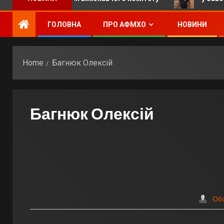
ГОЛОВНА
ПРО АФМХО
НОВИНИ
Home
Багнюк Олексій
Багнюк Олексій
Об