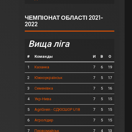
ЧЕМПІОНАТ ОБЛАСТІ 2021-
2022
Вища ліга
#
Команды
И
В
О
1
7
6
19
Казанка
2
7
5
17
Южноукраїнськ
3
7
5
16
Семенівка
4
7
5
15
Укр-Нива
5
7
5
15
AgriGrein - СДЮСШОР U18
6
7
5
15
Агролідер
7
7
4
13
Первомайськ