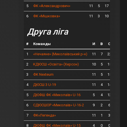
5
11
5
17
ФК «Александрович»
6
11
3
10
ФК «Мішковка»
Друга ліга
#
Команды
И
В
О
1
11
7
22
«Нечаяне» (Миколаївський р-н)
2
10
5
15
КДЮСШ «Освіта» (Херсон)
3
11
5
15
ФК Nexteum
4
11
4
14
ДЮСШ 3 U-19
5
5
4
12
ДЮФШ ФК «Миколаїв» U-16
6
9
2
6
СДЮСШОР «Миколаїв» U-16-2
7
11
1
3
ФК«Легенда»
8
4
0
0
ДЮФШ ФК «Миколаїв» U-15