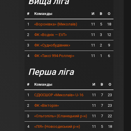
Вища ліга
#
Команды
И
В
О
1
11
5
18
«Воронівка» (Миколаїв)
2
11
3
12
ФК «Воднік — EVT»
3
11
2
9
ФК «Суднобудівник»
4
11
1
6
ФК «Таксі 994-Роллер»
Перша ліга
#
Команды
И
В
О
1
11
7
23
СДЮСШОР «Миколаїв» U-16
2
11
7
23
ФК «Вікторія»
3
11
7
22
«Ольгопіль» (Єланецький р-н)
4
11
5
18
«ЛІЯ» (Новоодеський р-н)