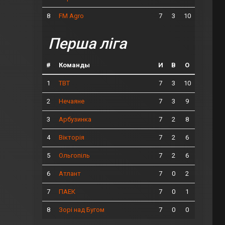
8
7
3
10
FM Agro
Перша ліга
#
Команды
И
В
О
1
7
3
10
ТВТ
2
7
3
9
Нечаяне
3
7
2
8
Арбузинка
4
7
2
6
Вікторія
5
7
2
6
Ольгопіль
6
7
0
2
Атлант
7
7
0
1
ПАЕК
8
7
0
0
Зорі над Бугом