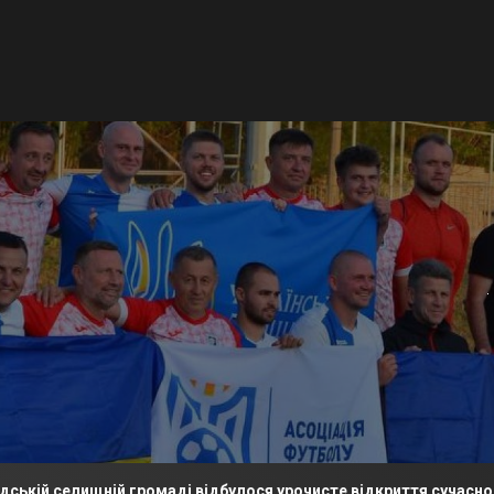
ищній громаді відбулося урочисте відкриття сучасного футбол