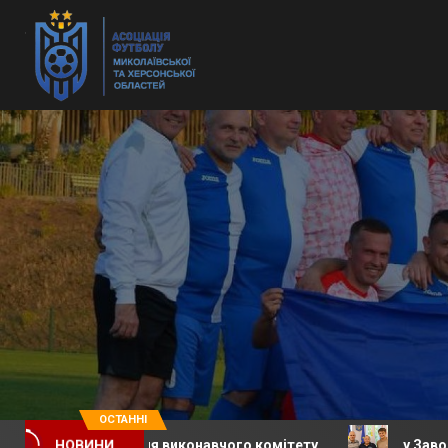
ОСТАННІ
е засідання виконавчого комітету
у Заводській сел
НОВИНИ