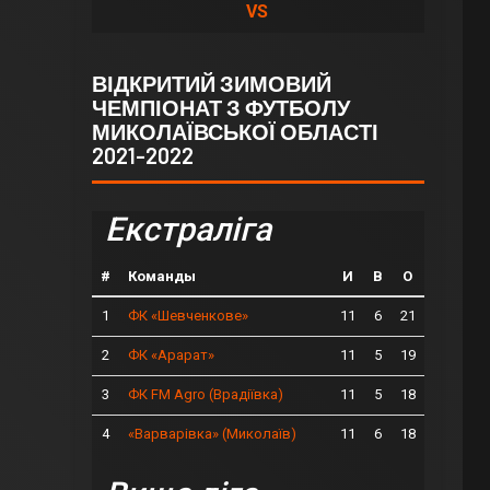
VS
ВІДКРИТИЙ ЗИМОВИЙ
ЧЕМПІОНАТ З ФУТБОЛУ
МИКОЛАЇВСЬКОЇ ОБЛАСТІ
2021-2022
Екстраліга
#
Команды
И
В
О
1
11
6
21
ФК «Шевченкове»
2
11
5
19
ФК «Арарат»
3
11
5
18
ФК FM Agro (Врадіївка)
4
11
6
18
«Варварівка» (Миколаїв)