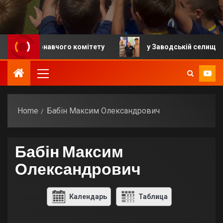
я виконавчого комітету
у Заводській селищній гром
Home
Бабін Максим Олександрович
Бабін Максим
Олександрович
Календарь
Таблица