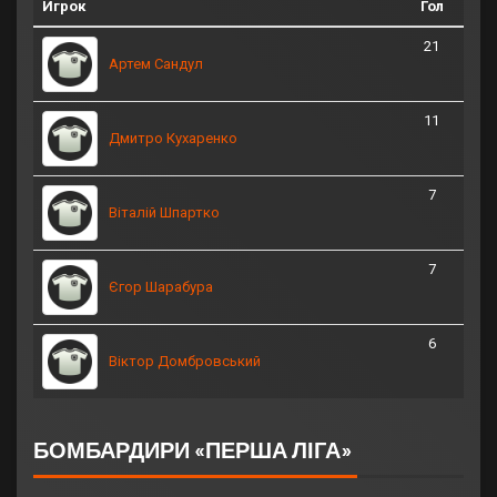
Игрок
Гол
21
Артем Сандул
11
Дмитро Кухаренко
7
Віталій Шпартко
7
Єгор Шарабура
6
Віктор Домбровський
БОМБАРДИРИ «ПЕРША ЛІГА»