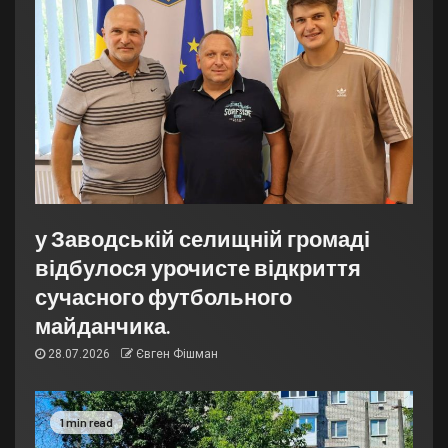
у Заводській селищній громаді
відбулося урочисте відкриття
сучасного футбольного
майданчика.
28.07.2026
Євген Фішман
1 min read