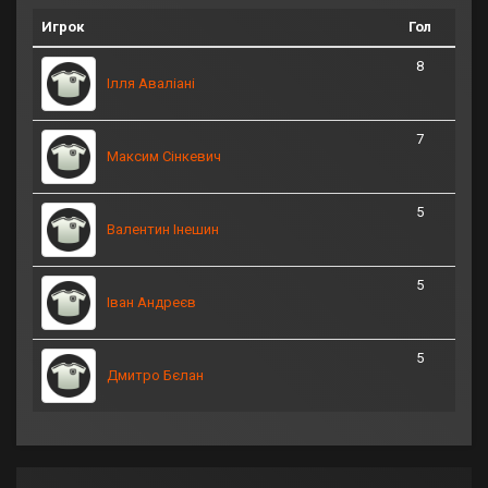
Игрок
Гол
8
Ілля Аваліані
7
Максим Сінкевич
5
Валентин Інешин
5
Іван Андреєв
5
Дмитро Бєлан