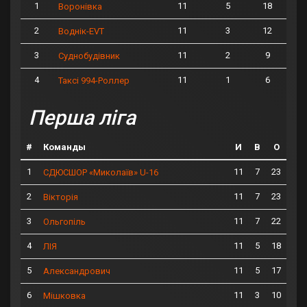
1
11
5
18
Воронівка
2
11
3
12
Воднік-EVT
3
11
2
9
Суднобудівник
4
11
1
6
Таксі 994-Роллер
Перша ліга
#
Команды
И
В
О
1
11
7
23
СДЮСШОР «Миколаїв» U-16
2
11
7
23
Вікторія
3
11
7
22
Ольгопіль
4
11
5
18
ЛІЯ
5
11
5
17
Александрович
6
11
3
10
Мішковка