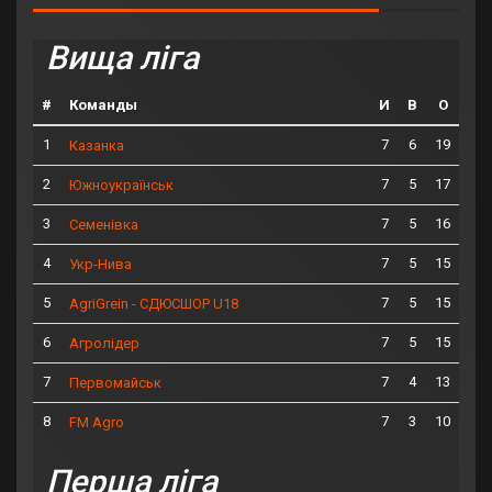
Вища ліга
#
Команды
И
В
О
1
7
6
19
Казанка
2
7
5
17
Южноукраїнськ
3
7
5
16
Семенівка
4
7
5
15
Укр-Нива
5
7
5
15
AgriGrein - СДЮСШОР U18
6
7
5
15
Агролідер
7
7
4
13
Первомайськ
8
7
3
10
FM Agro
Перша ліга