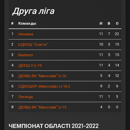
Друга ліга
#
Команды
И
В
О
1
11
7
22
Нечаяне
2
10
5
15
КДЮСШ "Освіта"
3
11
5
15
Nexteum
4
11
4
14
ДЮСШ 3 U-19
5
5
4
12
ДЮФШ ФК "Миколаїв" U-16
6
9
2
6
СДЮСШОР «Миколаїв» U-16-2
7
11
1
3
Легенда
8
4
0
0
ДЮФШ ФК "Миколаїв" U-15
ЧЕМПІОНАТ ОБЛАСТІ 2021-2022