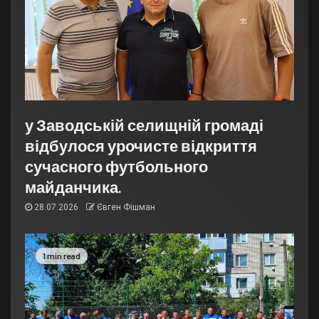
у Заводській селищній громаді
відбулося урочисте відкриття
сучасного футбольного
майданчика.
28.07.2026
Євген Фішман
1 min read