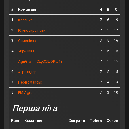
#
Команды
И
В
О
1
7
6
19
Казанка
2
7
5
17
Южноукраїнськ
3
7
5
16
Семенівка
4
7
5
15
Укр-Нива
5
7
5
15
AgriGrein - СДЮСШОР U18
6
7
5
15
Агролідер
7
7
4
13
Первомайськ
8
7
3
10
FM Agro
Перша ліга
Ранг
Команды
Сыграно
Побед
Очков