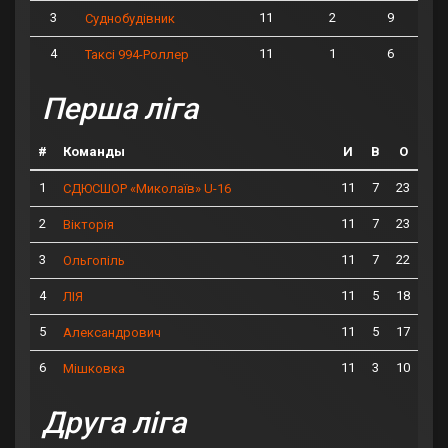
3
11
2
9
Суднобудівник
4
11
1
6
Таксі 994-Роллер
Перша ліга
#
Команды
И
В
О
1
11
7
23
СДЮСШОР «Миколаїв» U-16
2
11
7
23
Вікторія
3
11
7
22
Ольгопіль
4
11
5
18
ЛІЯ
5
11
5
17
Александрович
6
11
3
10
Мішковка
Друга ліга