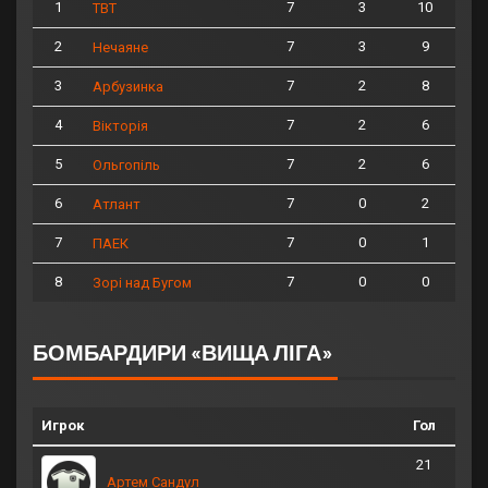
1
7
3
10
ТВТ
2
7
3
9
Нечаяне
3
7
2
8
Арбузинка
4
7
2
6
Вікторія
5
7
2
6
Ольгопіль
6
7
0
2
Атлант
7
7
0
1
ПАЕК
8
7
0
0
Зорі над Бугом
БОМБАРДИРИ «ВИЩА ЛІГА»
Игрок
Гол
21
Артем Сандул