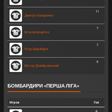
11
Дмитро Кухаренко
7
Віталій Шпартко
7
Єгор Шарабура
6
Віктор Домбровський
БОМБАРДИРИ «ПЕРША ЛІГА»
Игрок
Гол
8