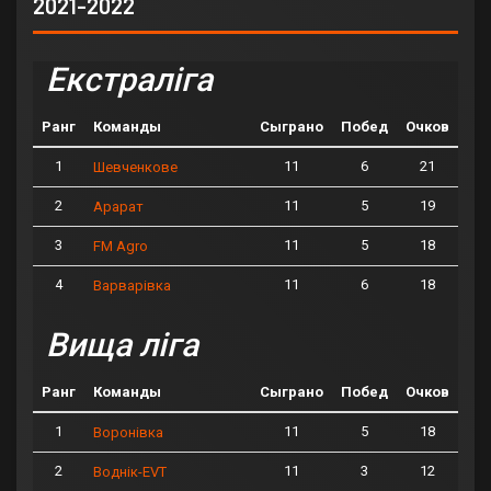
2021-2022
Екстраліга
Ранг
Команды
Сыграно
Побед
Очков
1
11
6
21
Шевченкове
2
11
5
19
Арарат
3
11
5
18
FM Agro
4
11
6
18
Варварівка
Вища ліга
Ранг
Команды
Сыграно
Побед
Очков
1
11
5
18
Воронівка
2
11
3
12
Воднік-EVT