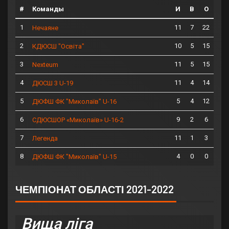
#
Команды
И
В
О
1
11
7
22
Нечаяне
2
10
5
15
КДЮСШ "Освіта"
3
11
5
15
Nexteum
4
11
4
14
ДЮСШ 3 U-19
5
5
4
12
ДЮФШ ФК "Миколаїв" U-16
6
9
2
6
СДЮСШОР «Миколаїв» U-16-2
7
11
1
3
Легенда
8
4
0
0
ДЮФШ ФК "Миколаїв" U-15
ЧЕМПІОНАТ ОБЛАСТІ 2021-2022
Вища ліга