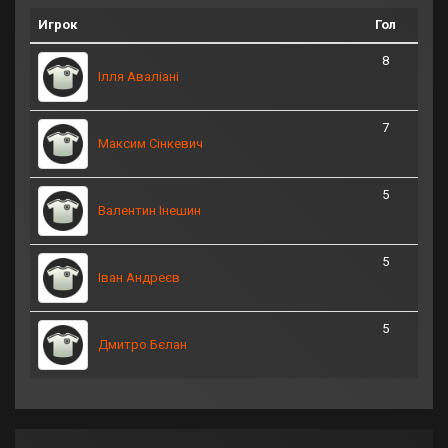
Игрок
Гол
8
Ілля Аваліані
7
Максим Сінкевич
5
Валентин Інешин
5
Іван Андреєв
5
Дмитро Бєлан