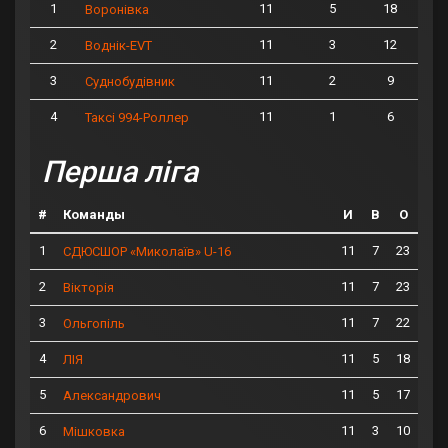
1
11
5
18
Воронівка
2
11
3
12
Воднік-EVT
3
11
2
9
Суднобудівник
4
11
1
6
Таксі 994-Роллер
Перша ліга
#
Команды
И
В
О
1
11
7
23
СДЮСШОР «Миколаїв» U-16
2
11
7
23
Вікторія
3
11
7
22
Ольгопіль
4
11
5
18
ЛІЯ
5
11
5
17
Александрович
6
11
3
10
Мішковка