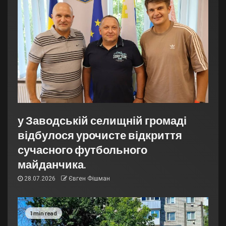
у Заводській селищній громаді
відбулося урочисте відкриття
сучасного футбольного
майданчика.
28.07.2026
Євген Фішман
1 min read