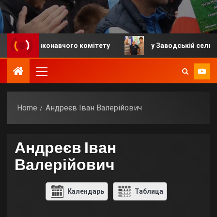
ння виконавчого комітету
у Заводській селищній гр
Home
Андреєв Іван Валерійович
Андреєв Іван
Валерійович
Календарь
Таблица