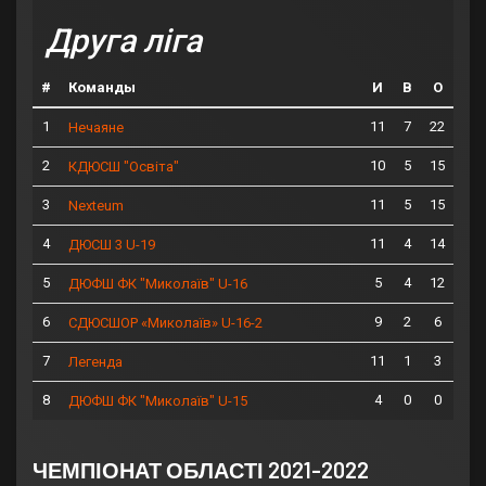
Друга ліга
#
Команды
И
В
О
1
11
7
22
Нечаяне
2
10
5
15
КДЮСШ "Освіта"
3
11
5
15
Nexteum
4
11
4
14
ДЮСШ 3 U-19
5
5
4
12
ДЮФШ ФК "Миколаїв" U-16
6
9
2
6
СДЮСШОР «Миколаїв» U-16-2
7
11
1
3
Легенда
8
4
0
0
ДЮФШ ФК "Миколаїв" U-15
ЧЕМПІОНАТ ОБЛАСТІ 2021-2022