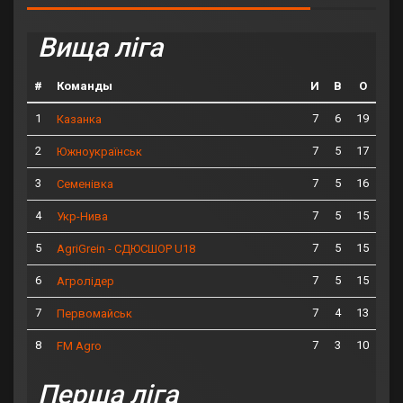
Вища ліга
#
Команды
И
В
О
1
7
6
19
Казанка
2
7
5
17
Южноукраїнськ
3
7
5
16
Семенівка
4
7
5
15
Укр-Нива
5
7
5
15
AgriGrein - СДЮСШОР U18
6
7
5
15
Агролідер
7
7
4
13
Первомайськ
8
7
3
10
FM Agro
Перша ліга