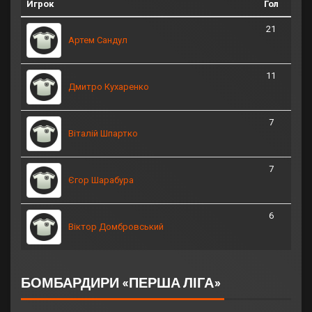
Игрок
Гол
21
Артем Сандул
11
Дмитро Кухаренко
7
Віталій Шпартко
7
Єгор Шарабура
6
Віктор Домбровський
БОМБАРДИРИ «ПЕРША ЛІГА»